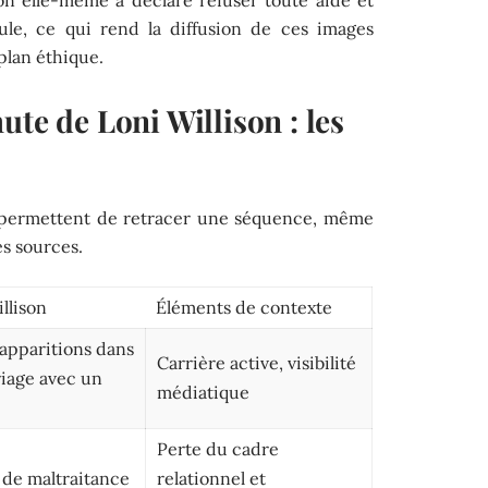
on elle-même a déclaré refuser toute aide et
seule, ce qui rend la diffusion de ces images
plan éthique.
ute de Loni Willison : les
s permettent de retracer une séquence, même
es sources.
llison
Éléments de contexte
apparitions dans
Carrière active, visibilité
riage avec un
médiatique
Perte du cadre
s de maltraitance
relationnel et