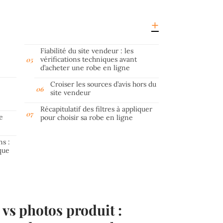
Fiabilité du site vendeur : les
vérifications techniques avant
d’acheter une robe en ligne
Croiser les sources d’avis hors du
site vendeur
Récapitulatif des filtres à appliquer
e
pour choisir sa robe en ligne
ns :
que
 vs photos produit :