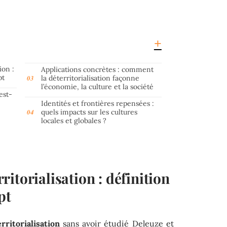
ion :
Applications concrètes : comment
pt
la déterritorialisation façonne
l’économie, la culture et la société
est-
Identités et frontières repensées :
quels impacts sur les cultures
locales et globales ?
itorialisation : définition
pt
rritorialisation
sans avoir étudié Deleuze et