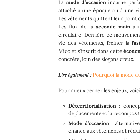
La
mode d’occasion
incarne parfa
attaché à une époque ou à une vil
Les vêtements quittent leur point d
Les flux de la
seconde main
ali
circulaire. Derrière ce mouvement
vie des vêtements, freiner la
fas
Micolet s’inscrit dans cette
économ
concrète, loin des slogans creux.
Lire également :
Pourquoi la mode du
Pour mieux cerner les enjeux, voici 
Déterritorialisation
: concep
déplacements et la recompositi
Mode d’occasion
: alternativ
chance aux vêtements et rédui