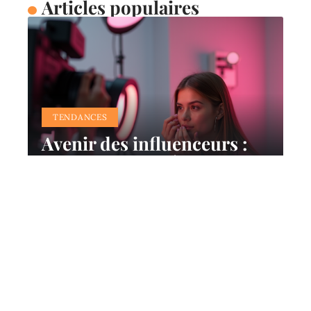
Articles populaires
TENDANCES
Avenir des influenceurs :
tendances et prévisions du
marketing d’influence
11 mars 2026
Contact
Mentions Légales
Sitemap
© 2025 | mamzell-plume.fr